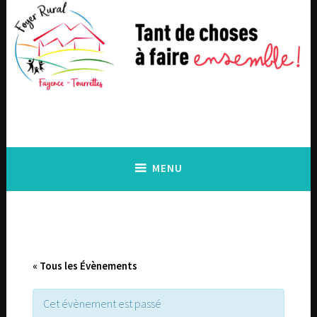
Accéder
au
contenu
principal
MENU
« Tous les Évènements
Cet évènement est passé