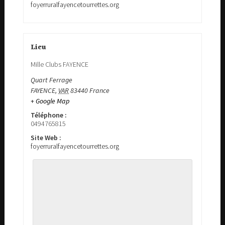
foyerruralfayencetourrettes.org
Lieu
Mille Clubs FAYENCE
Quart Ferrage
FAYENCE
,
VAR
83440
France
+ Google Map
Téléphone :
0494765815
Site Web :
foyerruralfayencetourrettes.org