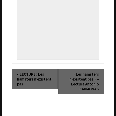
«
LECTURE : Les
» Les hamsters
hamsters n’existent
n’existent pas » –
pas
Lecture Antonio
CARMONA
»